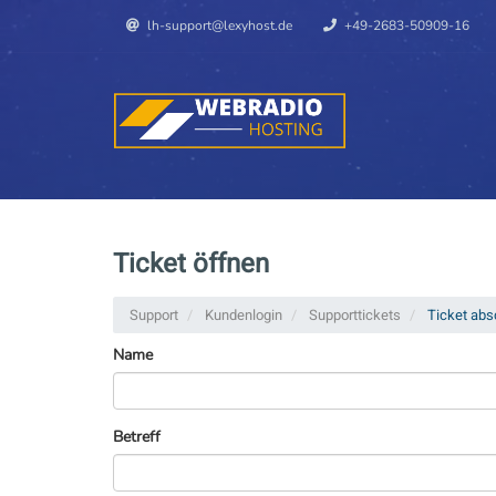
lh-support@lexyhost.de
+49-2683-50909-16
Ticket öffnen
Support
Kundenlogin
Supporttickets
Ticket abs
Name
Betreff