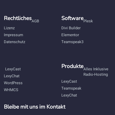
Rechtliches
Software
AGB
Plesk
Lizenz
Divi Builder
Impressum
Elementor
Datenschutz
Teamspeak3
Produkte
LexyCast
Alles Inklusive
Radio-Hosting
LexyChat
LexyCast
WordPress
Teamspeak
WHMCS
LexyChat
Bleibe mit uns im Kontakt