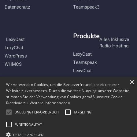
Datenschutz
Teamspeak3
Produkte
LexyCast
Alles Inklusive
Radio-Hosting
LexyChat
LexyCast
WordPress
Teamspeak
WHMCS
LexyChat
×
Bleibe mit uns im Kontakt
Wir verwenden Cookies, um die Benutzerfreundlichkeit unserer
Website zu verbessern. Durch die weitere Nutzung unserer Webseite
stimmen Sie der Verwendung von Cookies gemäß unserer Cookie-
Richtlinie zu.
Weitere Informationen
UNBEDINGT ERFORDERLICH
TARGETING
FUNKTIONALITÄT
DETAILS ANZEIGEN