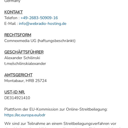
Germany
KONTAKT
Telefon :
+49-2683-50909-16
E-Mail :
info@webradio-hosting.de
RECHTSFORM
Comnexmedia UG (haftungsbeschränkt)
GESCHÄFTSFÜHRER
Alexander Schilinski
t.me/schilinskialexander
AMTSGERICHT
Montabaur, HRB 25724
UST-ID NR.
DE314921410
Plattform der EU-Kommission zur Online-Streitbeilegung:
https://ec.europa.eu/odr
Wir sind zur Teilnahme an einem Streitbeilegungsverfahren vor