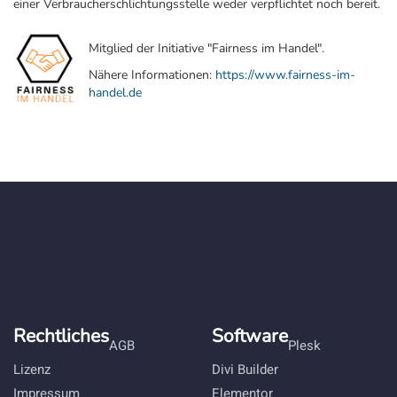
einer Verbraucherschlichtungsstelle weder verpflichtet noch bereit.
Mitglied der Initiative "Fairness im Handel".
Nähere Informationen:
https://www.fairness-im-
handel.de
Rechtliches
Software
AGB
Plesk
Lizenz
Divi Builder
Impressum
Elementor