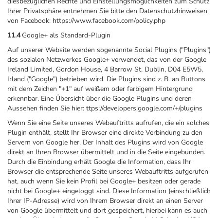
diesbezüglichen Rechte und Einstellungsmöglichkeiten zum Schutz
Ihrer Privatsphäre entnehmen Sie bitte den Datenschutzhinweisen
von Facebook: https://www.facebook.com/policy.php
11.4
Google+ als Standard-Plugin
Auf unserer Website werden sogenannte Social Plugins ("Plugins")
des sozialen Netzwerkes Google+ verwendet, das von der Google
Ireland Limited, Gordon House, 4 Barrow St, Dublin, D04 E5W5,
Irland ("Google") betrieben wird. Die Plugins sind z. B. an Buttons
mit dem Zeichen "+1" auf weißem oder farbigem Hintergrund
erkennbar. Eine Übersicht über die Google Plugins und deren
Aussehen finden Sie hier: ttps://developers.google.com/+/plugins
Wenn Sie eine Seite unseres Webauftritts aufrufen, die ein solches
Plugin enthält, stellt Ihr Browser eine direkte Verbindung zu den
Servern von Google her. Der Inhalt des Plugins wird von Google
direkt an Ihren Browser übermittelt und in die Seite eingebunden.
Durch die Einbindung erhält Google die Information, dass Ihr
Browser die entsprechende Seite unseres Webauftritts aufgerufen
hat, auch wenn Sie kein Profil bei Google+ besitzen oder gerade
nicht bei Google+ eingeloggt sind. Diese Information (einschließlich
Ihrer IP-Adresse) wird von Ihrem Browser direkt an einen Server
von Google übermittelt und dort gespeichert, hierbei kann es auch