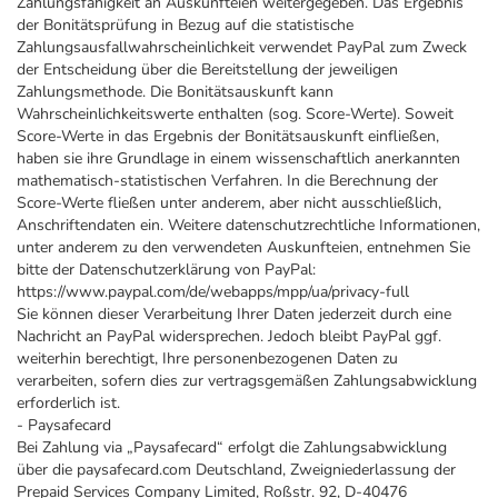
Zahlungsfähigkeit an Auskunfteien weitergegeben. Das Ergebnis
der Bonitätsprüfung in Bezug auf die statistische
Zahlungsausfallwahrscheinlichkeit verwendet PayPal zum Zweck
der Entscheidung über die Bereitstellung der jeweiligen
Zahlungsmethode. Die Bonitätsauskunft kann
Wahrscheinlichkeitswerte enthalten (sog. Score-Werte). Soweit
Score-Werte in das Ergebnis der Bonitätsauskunft einfließen,
haben sie ihre Grundlage in einem wissenschaftlich anerkannten
mathematisch-statistischen Verfahren. In die Berechnung der
Score-Werte fließen unter anderem, aber nicht ausschließlich,
Anschriftendaten ein. Weitere datenschutzrechtliche Informationen,
unter anderem zu den verwendeten Auskunfteien, entnehmen Sie
bitte der Datenschutzerklärung von PayPal:
https://www.paypal.com/de/webapps/mpp/ua/privacy-full
Sie können dieser Verarbeitung Ihrer Daten jederzeit durch eine
Nachricht an PayPal widersprechen. Jedoch bleibt PayPal ggf.
weiterhin berechtigt, Ihre personenbezogenen Daten zu
verarbeiten, sofern dies zur vertragsgemäßen Zahlungsabwicklung
erforderlich ist.
- Paysafecard
Bei Zahlung via „Paysafecard“ erfolgt die Zahlungsabwicklung
über die paysafecard.com Deutschland, Zweigniederlassung der
Prepaid Services Company Limited, Roßstr. 92, D-40476