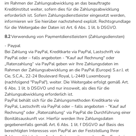
im Rahmen der Zahlungsabwicklung an das beauftragte
Kreditinstitut weiter, sofern dies für die Zahlungsabwicklung
erforderlich ist. Sofern Zahlungsdienstleister eingesetzt werden,
informieren wir Sie hierüber nachstehend explizit. Rechtsgrundlage
für die Weitergabe der Daten ist Art. 6 Abs. 1 lit. b DSGVO.
8.2
Verwendung von Paymentdienstleistern (Zahlungsdiensten)
- Paypal
Bei Zahlung via PayPal, Kreditkarte via PayPal, Lastschrift via
PayPal oder – falls angeboten - "Kauf auf Rechnung" oder
„Ratenzahlung“ via PayPal geben wir Ihre Zahlungsdaten im
Rahmen der Zahlungsabwicklung an die PayPal (Europe) S.a.r.l. et
Cie, S.C.A., 22-24 Boulevard Royal, L-2449 Luxembourg
(nachfolgend "PayPal"), weiter. Die Weitergabe erfolgt gemäß Art.
6 Abs. 1 lit. b DSGVO und nur insoweit, als dies für die
Zahlungsabwicklung erforderlich ist.
PayPal behält sich für die Zahlungsmethoden Kreditkarte via
PayPal, Lastschrift via PayPal oder – falls angeboten - "Kauf auf
Rechnung" oder „Ratenzahlung“ via PayPal die Durchführung einer
Bonitätsauskunft vor. Hierfür werden Ihre Zahlungsdaten
gegebenenfalls gemäß Art. 6 Abs. 1 lit. f DSGVO auf Basis des
berechtigten Interesses von PayPal an der Feststellung Ihrer