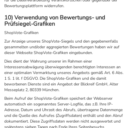
für die Datenverarbeitung Verantwortlichen oder gegenüber der
Bewertungsplattform widerrufen.
10) Verwendung von Bewertungs- und
Prüfsiegel-Grafiken
ShopVote-Grafiken
Zur Anzeige unseres ShopVote-Siegels und den gegebenenfalls
gesammelten und/oder aggregierten Bewertungen haben wir auf
dieser Webseite ShopVote-Grafiken eingebunden.
Dies dient der Wahrung unserer im Rahmen einer
Interessensabwägung überwiegenden berechtigten Interessen an
einer optimalen Vermarktung unseres Angebots gemäß Art. 6 Abs.
1 S. 1 lit. f DSGVO. Die ShopVote-Grafiken und die damit
beworbenen Dienste sind ein Angebot der Blickreif GmbH, Alter
Messeplatz 2, 80339 München.
Beim Aufruf der ShopVote-Grafiken speichert der Webserver
automatisch ein sogenanntes Server-Logfile, das z.B. Ihre IP-
Adresse, Datum und Uhrzeit des Abrufs, übertragene Datenmenge
und die Quelle des Aufrufes (Zugriffsdaten) enthält und den Abruf
dokumentiert. Diese Zugriffsdaten werden nicht ausgewertet und
spätestens sieben Tagen nach Ende Ihres Seitenbesuchs