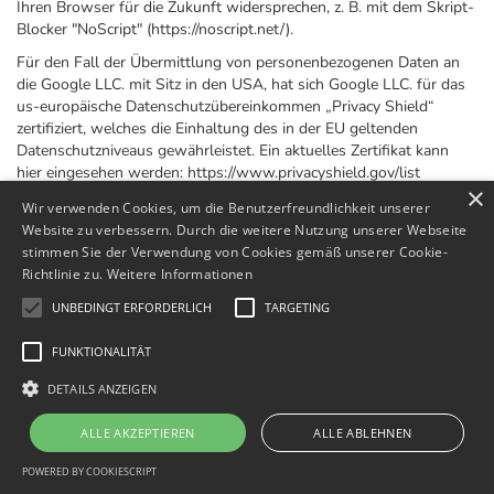
Ihren Browser für die Zukunft widersprechen, z. B. mit dem Skript-
Blocker "NoScript" (https://noscript.net/).
Für den Fall der Übermittlung von personenbezogenen Daten an
die Google LLC. mit Sitz in den USA, hat sich Google LLC. für das
us-europäische Datenschutzübereinkommen „Privacy Shield“
zertifiziert, welches die Einhaltung des in der EU geltenden
Datenschutzniveaus gewährleistet. Ein aktuelles Zertifikat kann
hier eingesehen werden: https://www.privacyshield.gov/list
×
Zweck und Umfang der Datenerhebung und die weitere
Wir verwenden Cookies, um die Benutzerfreundlichkeit unserer
Verarbeitung und Nutzung der Daten durch Google sowie Ihre
Website zu verbessern. Durch die weitere Nutzung unserer Webseite
diesbezüglichen Rechte und Einstellungsmöglichkeiten zum Schutz
stimmen Sie der Verwendung von Cookies gemäß unserer Cookie-
Ihrer Privatsphäre entnehmen Sie bitte den Datenschutzhinweisen
Richtlinie zu.
Weitere Informationen
von Google: https://www.google.com/intl/de/policies/privacy/
UNBEDINGT ERFORDERLICH
TARGETING
11.5
Google+ -Plugins mit 2-Klick-Lösung
FUNKTIONALITÄT
Auf unserer Website werden sogenannte Social Plugins ("Plugins")
des sozialen Netzwerkes Google+ verwendet, das von der Google
DETAILS ANZEIGEN
Ireland Limited, Gordon House, 4 Barrow St, Dublin, D04 E5W5,
Irland ("Google") betrieben wird.
ALLE AKZEPTIEREN
ALLE ABLEHNEN
Um den Schutz Ihrer Daten beim Besuch unserer Website zu
POWERED BY COOKIESCRIPT
erhöhen, sind die Plugins zunächst deaktiviert mittels sogenannter