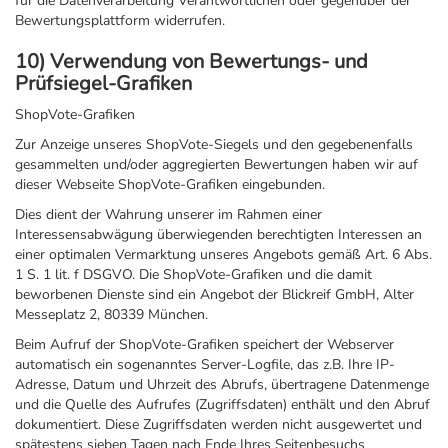
für die Datenverarbeitung Verantwortlichen oder gegenüber der
Bewertungsplattform widerrufen.
10) Verwendung von Bewertungs- und
Prüfsiegel-Grafiken
ShopVote-Grafiken
Zur Anzeige unseres ShopVote-Siegels und den gegebenenfalls
gesammelten und/oder aggregierten Bewertungen haben wir auf
dieser Webseite ShopVote-Grafiken eingebunden.
Dies dient der Wahrung unserer im Rahmen einer
Interessensabwägung überwiegenden berechtigten Interessen an
einer optimalen Vermarktung unseres Angebots gemäß Art. 6 Abs.
1 S. 1 lit. f DSGVO. Die ShopVote-Grafiken und die damit
beworbenen Dienste sind ein Angebot der Blickreif GmbH, Alter
Messeplatz 2, 80339 München.
Beim Aufruf der ShopVote-Grafiken speichert der Webserver
automatisch ein sogenanntes Server-Logfile, das z.B. Ihre IP-
Adresse, Datum und Uhrzeit des Abrufs, übertragene Datenmenge
und die Quelle des Aufrufes (Zugriffsdaten) enthält und den Abruf
dokumentiert. Diese Zugriffsdaten werden nicht ausgewertet und
spätestens sieben Tagen nach Ende Ihres Seitenbesuchs