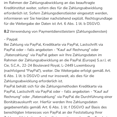
im Rahmen der Zahlungsabwicklung an das beauftragte
Kreditinstitut weiter, sofern dies für die Zahlungsabwicklung
erforderlich ist. Sofern Zahlungsdienstleister eingesetzt werden,
informieren wir Sie hierüber nachstehend explizit. Rechtsgrundlage
für die Weitergabe der Daten ist Art. 6 Abs. 1 lit. b DSGVO.
8.2
Verwendung von Paymentdienstleistern (Zahlungsdiensten)
- Paypal
Bei Zahlung via PayPal, Kreditkarte via PayPal, Lastschrift via
PayPal oder – falls angeboten - "Kauf auf Rechnung" oder
„Ratenzahlung“ via PayPal geben wir Ihre Zahlungsdaten im
Rahmen der Zahlungsabwicklung an die PayPal (Europe) S.a.r.l. et
Cie, S.C.A., 22-24 Boulevard Royal, L-2449 Luxembourg
(nachfolgend "PayPal"), weiter. Die Weitergabe erfolgt gemäß Art.
6 Abs. 1 lit. b DSGVO und nur insoweit, als dies für die
Zahlungsabwicklung erforderlich ist.
PayPal behält sich für die Zahlungsmethoden Kreditkarte via
PayPal, Lastschrift via PayPal oder – falls angeboten - "Kauf auf
Rechnung" oder „Ratenzahlung“ via PayPal die Durchführung einer
Bonitätsauskunft vor. Hierfür werden Ihre Zahlungsdaten
gegebenenfalls gemäß Art. 6 Abs. 1 lit. f DSGVO auf Basis des
berechtigten Interesses von PayPal an der Feststellung Ihrer