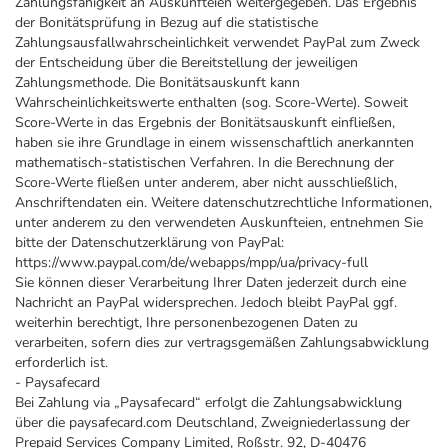
Zahlungsfähigkeit an Auskunfteien weitergegeben. Das Ergebnis
der Bonitätsprüfung in Bezug auf die statistische
Zahlungsausfallwahrscheinlichkeit verwendet PayPal zum Zweck
der Entscheidung über die Bereitstellung der jeweiligen
Zahlungsmethode. Die Bonitätsauskunft kann
Wahrscheinlichkeitswerte enthalten (sog. Score-Werte). Soweit
Score-Werte in das Ergebnis der Bonitätsauskunft einfließen,
haben sie ihre Grundlage in einem wissenschaftlich anerkannten
mathematisch-statistischen Verfahren. In die Berechnung der
Score-Werte fließen unter anderem, aber nicht ausschließlich,
Anschriftendaten ein. Weitere datenschutzrechtliche Informationen,
unter anderem zu den verwendeten Auskunfteien, entnehmen Sie
bitte der Datenschutzerklärung von PayPal:
https://www.paypal.com/de/webapps/mpp/ua/privacy-full
Sie können dieser Verarbeitung Ihrer Daten jederzeit durch eine
Nachricht an PayPal widersprechen. Jedoch bleibt PayPal ggf.
weiterhin berechtigt, Ihre personenbezogenen Daten zu
verarbeiten, sofern dies zur vertragsgemäßen Zahlungsabwicklung
erforderlich ist.
- Paysafecard
Bei Zahlung via „Paysafecard“ erfolgt die Zahlungsabwicklung
über die paysafecard.com Deutschland, Zweigniederlassung der
Prepaid Services Company Limited, Roßstr. 92, D-40476