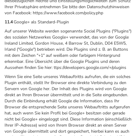
diesbezüglichen Rechte und Einstellungsmöglichkeiten zum Schutz
Ihrer Privatsphäre entnehmen Sie bitte den Datenschutzhinweisen
von Facebook: https://www.facebook.com/policy.php
11.4
Google+ als Standard-Plugin
Auf unserer Website werden sogenannte Social Plugins ("Plugins")
des sozialen Netzwerkes Google+ verwendet, das von der Google
Ireland Limited, Gordon House, 4 Barrow St, Dublin, D04 E5W5,
Irland ("Google") betrieben wird. Die Plugins sind z. B. an Buttons
mit dem Zeichen "+1" auf weißem oder farbigem Hintergrund
erkennbar. Eine Übersicht über die Google Plugins und deren
Aussehen finden Sie hier: ttps://developers.google.com/+/plugins
Wenn Sie eine Seite unseres Webauftritts aufrufen, die ein solches
Plugin enthält, stellt Ihr Browser eine direkte Verbindung zu den
Servern von Google her. Der Inhalt des Plugins wird von Google
direkt an Ihren Browser übermittelt und in die Seite eingebunden.
Durch die Einbindung erhält Google die Information, dass Ihr
Browser die entsprechende Seite unseres Webauftritts aufgerufen
hat, auch wenn Sie kein Profil bei Google+ besitzen oder gerade
nicht bei Google+ eingeloggt sind. Diese Information (einschließlich
Ihrer IP-Adresse) wird von Ihrem Browser direkt an einen Server
von Google übermittelt und dort gespeichert, hierbei kann es auch