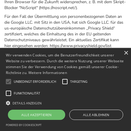
Ihren Browser für die Zukunft widersprechen, z. B. mit dem Skript-
Blocker "NoScript" (https://noscript.net/).
Für den Fall der Übermittlung von personenbezogenen Daten an
die Google LLC. mit Sitz in den USA, hat sich Google LLC. für das
us-europäische Datenschutzübereinkommen „Privacy Shield“
zertifiziert, welches die Einhaltung des in der EU geltenden
Datenschutzniveaus gewährleistet. Ein aktuelles Zertifikat kann
hier eingesehen werden: https://www.privacyshield.gov/list
×
Zweck und Umfang der Datenerhebung und die weitere
Wir verwenden Cookies, um die Benutzerfreundlichkeit unserer
Verarbeitung und Nutzung der Daten durch Google sowie Ihre
Website zu verbessern. Durch die weitere Nutzung unserer Webseite
diesbezüglichen Rechte und Einstellungsmöglichkeiten zum Schutz
stimmen Sie der Verwendung von Cookies gemäß unserer Cookie-
Ihrer Privatsphäre entnehmen Sie bitte den Datenschutzhinweisen
Richtlinie zu.
Weitere Informationen
von Google: https://www.google.com/intl/de/policies/privacy/
UNBEDINGT ERFORDERLICH
TARGETING
11.5
Google+ -Plugins mit 2-Klick-Lösung
FUNKTIONALITÄT
Auf unserer Website werden sogenannte Social Plugins ("Plugins")
des sozialen Netzwerkes Google+ verwendet, das von der Google
DETAILS ANZEIGEN
Ireland Limited, Gordon House, 4 Barrow St, Dublin, D04 E5W5,
Irland ("Google") betrieben wird.
ALLE AKZEPTIEREN
ALLE ABLEHNEN
Um den Schutz Ihrer Daten beim Besuch unserer Website zu
POWERED BY COOKIESCRIPT
erhöhen, sind die Plugins zunächst deaktiviert mittels sogenannter