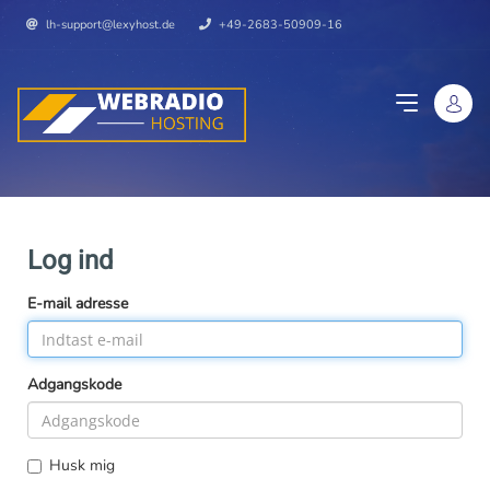
lh-support@lexyhost.de
+49-2683-50909-16
Log ind
E-mail adresse
Adgangskode
Husk mig