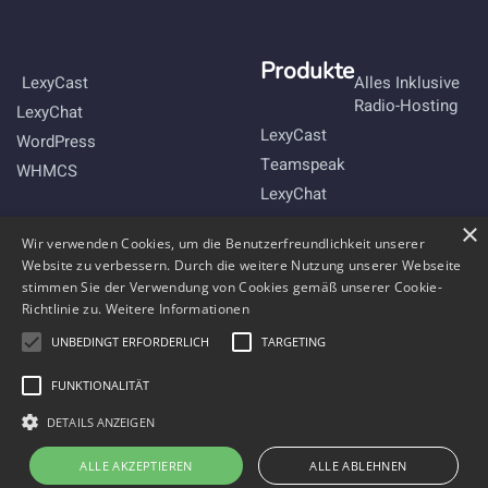
Produkte
LexyCast
Alles Inklusive
Radio-Hosting
LexyChat
LexyCast
WordPress
Teamspeak
WHMCS
LexyChat
×
Bleibe mit uns im Kontakt
Wir verwenden Cookies, um die Benutzerfreundlichkeit unserer
Website zu verbessern. Durch die weitere Nutzung unserer Webseite
stimmen Sie der Verwendung von Cookies gemäß unserer Cookie-
Richtlinie zu.
Weitere Informationen
UNBEDINGT ERFORDERLICH
TARGETING
FUNKTIONALITÄT
DETAILS ANZEIGEN
ALLE AKZEPTIEREN
ALLE ABLEHNEN
Copyright © 2011-2026 Webradio-Hosting by
Comnexmedia
.