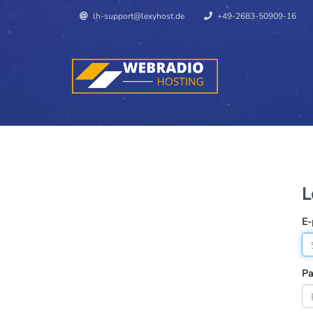
lh-support@lexyhost.de
+49-2683-50909-16
L
E-
Pa