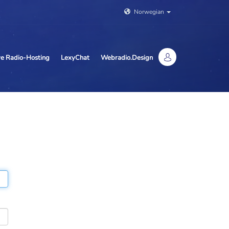
Norwegian
ive Radio-Hosting
LexyChat
Webradio.Design