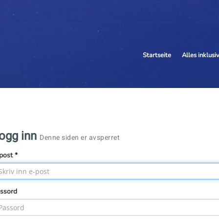
Startseite
Alles inklus
ogg inn
Denne siden er avsperret
post *
ssord