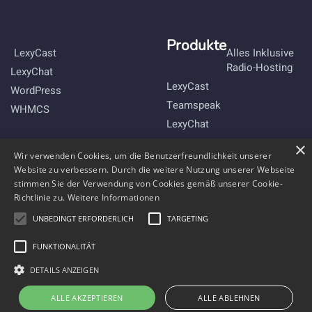
Produkte
LexyCast
Alles Inklusive
Radio-Hosting
LexyChat
LexyCast
WordPress
Teamspeak
WHMCS
LexyChat
×
Bleibe mit uns im Kontakt
Wir verwenden Cookies, um die Benutzerfreundlichkeit unserer
Website zu verbessern. Durch die weitere Nutzung unserer Webseite
stimmen Sie der Verwendung von Cookies gemäß unserer Cookie-
Richtlinie zu.
Weitere Informationen
UNBEDINGT ERFORDERLICH
TARGETING
FUNKTIONALITÄT
DETAILS ANZEIGEN
ALLE AKZEPTIEREN
ALLE ABLEHNEN
Copyright © 2011-2026 Webradio-Hosting by
Comnexmedia
.