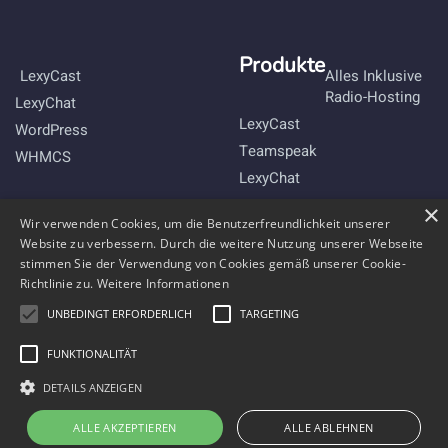
Produkte
LexyCast
Alles Inklusive
Radio-Hosting
LexyChat
LexyCast
WordPress
Teamspeak
WHMCS
LexyChat
×
Bleibe mit uns im Kontakt
Wir verwenden Cookies, um die Benutzerfreundlichkeit unserer
Website zu verbessern. Durch die weitere Nutzung unserer Webseite
stimmen Sie der Verwendung von Cookies gemäß unserer Cookie-
Richtlinie zu.
Weitere Informationen
UNBEDINGT ERFORDERLICH
TARGETING
FUNKTIONALITÄT
DETAILS ANZEIGEN
ALLE AKZEPTIEREN
ALLE ABLEHNEN
Copyright © 2011-2026 Webradio-Hosting by
Comnexmedia
.