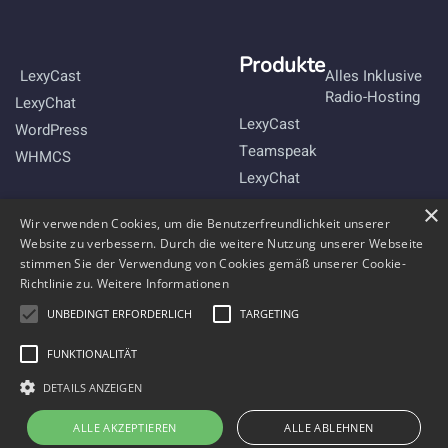
Produkte
LexyCast
Alles Inklusive
Radio-Hosting
LexyChat
LexyCast
WordPress
Teamspeak
WHMCS
LexyChat
×
Bleibe mit uns im Kontakt
Wir verwenden Cookies, um die Benutzerfreundlichkeit unserer
Website zu verbessern. Durch die weitere Nutzung unserer Webseite
stimmen Sie der Verwendung von Cookies gemäß unserer Cookie-
Richtlinie zu.
Weitere Informationen
UNBEDINGT ERFORDERLICH
TARGETING
FUNKTIONALITÄT
DETAILS ANZEIGEN
ALLE AKZEPTIEREN
ALLE ABLEHNEN
Copyright © 2011-2026 Webradio-Hosting by
Comnexmedia
.